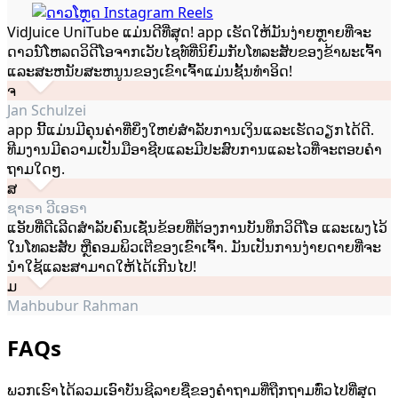
VidJuice UniTube ແມ່ນດີທີ່ສຸດ! app ເຮັດໃຫ້ມັນງ່າຍຫຼາຍທີ່ຈະ
ດາວນ໌ໂຫລດວິດີໂອຈາກເວັບໄຊທ໌ທີ່ນິຍົມກັບໂທລະສັບຂອງຂ້າພະເຈົ້າ
ແລະສະຫນັບສະຫນູນຂອງເຂົາເຈົ້າແມ່ນຊັ້ນທໍາອິດ!
ຈ
Jan Schulzei
app ນີ້​ແມ່ນ​ມີ​ຄຸນ​ຄ່າ​ທີ່​ຍິ່ງ​ໃຫຍ່​ສໍາ​ລັບ​ການ​ເງິນ​ແລະ​ເຮັດ​ວຽກ​ໄດ້​ດີ​.
ທີມງານມີຄວາມເປັນມືອາຊີບແລະມີປະສົບການແລະໄວທີ່ຈະຕອບຄໍາ
ຖາມໃດໆ.
ສ
ຊາຣາ ວີເອຣາ
ແອັບທີ່ດີເລີດສຳລັບຄົນເຊັ່ນຂ້ອຍທີ່ຕ້ອງການບັນທຶກວິດີໂອ ແລະເພງໄວ້
ໃນໂທລະສັບ ຫຼືຄອມພິວເຕີຂອງເຂົາເຈົ້າ. ມັນ​ເປັນ​ການ​ງ່າຍ​ດາຍ​ທີ່​ຈະ​
ນໍາ​ໃຊ້​ແລະ​ສາ​ມາດ​ໃຫ້​ໄດ້​ເກີນ​ໄປ​!
ມ
Mahbubur Rahman
FAQs
ພວກ​ເຮົາ​ໄດ້​ລວມ​ເອົາ​ບັນ​ຊີ​ລາຍ​ຊື່​ຂອງ​ຄໍາ​ຖາມ​ທີ່​ຖືກ​ຖາມ​ທົ່ວ​ໄປ​ທີ່​ສຸດ​