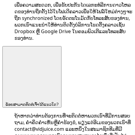
ເພື່ອຄວາມສະດວກ, ເພື່ອຮັບປະກັນໄດເລກະທໍລີການດາວໂຫລ
ດຂອງທ່ານຖືກຕັ້ງໄວ້ໃນໂຟເດີຄລາວເພື່ອໃຫ້ໄຟລ໌ໃຫມ່ຕ່າງໆຈະ
ຖືກ synchronized ໂດຍອັດຕະໂນມັດກັບໂທລະສັບຂອງທ່ານ,
ພວກເຮົາແນະນໍາໃຫ້ທ່ານຕິດຕັ້ງບໍລິການໂຮດຕິ້ງຄລາວເຊັ່ນ
Dropbox ຫຼື Google Drive ໃນຄອມພິວເຕີແລະໂທລະສັບ
ຂອງທ່ານ.
ຂ້ອຍສາມາດຕິດຕໍ່ເຈົ້າໄດ້ແນວໃດ?
ຖ້າ​ຫາກ​ວ່າ​ທ່ານ​ຕ້ອງ​ການ​ທີ່​ຈະ​ຕິດ​ຕໍ່​ຫາ​ພວກ​ເຮົາ​ທີ່​ມີ​ການ​ສອບ​
ຖາມ​, ຄໍາ​ຄຶດ​ຄໍາ​ເຫັນ​ຫຼື​ຄໍາ​ຮ້ອງ​ຂໍ​, ພຽງ​ແຕ່​ອີ​ເມ​ຂອງ​ພວກ​ເຮົາ​ທີ່​
contact@vidjuice.com
ແລະຫນຶ່ງໃນສະມາຊິກທີມທີ່ມີ