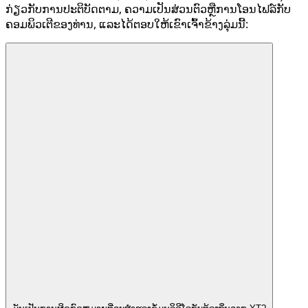
ກ່ຽວ​ກັບ​ການ​ປະ​ຕິ​ບັດ​ຕາມ​, ຄວາມ​ເປັນ​ສ່ວນ​ຕົວ​ຫຼື​ການ​ໂອນ​ໄຟລ​໌​ກັບ​
ຄອມ​ພິວ​ເຕີ​ຂອງ​ທ່ານ​, ແລະ​ໄດ້​ຕອບ​ໃຫ້​ເຂົາ​ເຈົ້າ​ຂ້າງ​ລຸ່ມ​ນີ້​: