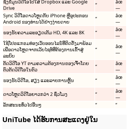
ຊິ້ງຂໍ້ມູນວິດີໂອໄປໃສ່ Dropbox ແລະ Google
âœ
“
Drive
—
Sync ວິ​ດີ​ໂອ​ດາວ​ໂຫຼດ​ກັບ iPhone ຫຼື​ອຸ​ປະ​ກອນ
âœ
“
Android ຂອງ​ທ່ານ​ໄດ້​ຢ່າງ​ງ່າຍ​ດາຍ​
—
âœ
ຮອງຮັບຄວາມລະອຽດເຕັມ HD, 4K ແລະ 8K
“
—
ໃຊ້ໂປຣແກຣມທ່ອງເວັບອອນໄລນ໌ທີ່ຕິດຕັ້ງມາພ້ອມ
âœ
ເພື່ອດາວໂຫຼດຈາກເວັບໄຊທ໌ທີ່ຕ້ອງການເຂົ້າສູ່
“
—
ລະບົບ
ຕັດວິດີໂອ YT ຕາມຄວາມຕ້ອງການຂອງເຈົ້າໂດຍ
âœ
“
ຕົວຕັດວິດີໂອໃນຕົວ
—
âœ
ຮອງຮັບວິດີໂອ, ສຽງ ແລະລາຍການຫຼິ້ນ
“
—
âœ
ດາວໂຫຼດວິດີໂອຍາວກວ່າ 2 ຊົ່ວໂມງ
“
—
ລັກສະນະທົ່ວໄປອື່ນໆ
“
“
UniTube ໄດ້ຮັບການສະແດງຢູ່ໃນ