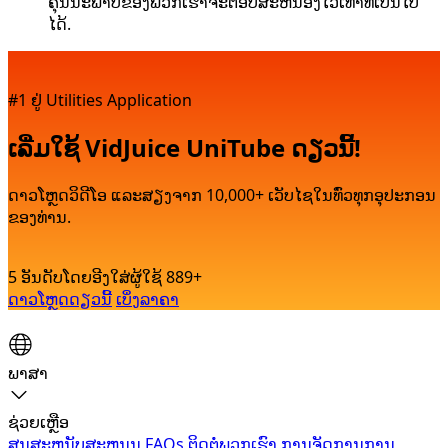
ຄຸນນະພາບຂອງພວກເຮົາຈະຕອບສະຫນອງໄວເທົ່າທີ່ເປັນໄປ
ໄດ້.
#1 ຢູ່ Utilities Application
ເລີ່ມໃຊ້ VidJuice UniTube ດຽວນີ້!
ດາວໂຫຼດວິດີໂອ ແລະສຽງຈາກ 10,000+ ເວັບໄຊໃນທົ່ວທຸກອຸປະກອນ
ຂອງທ່ານ.
5 ອັນດັບໂດຍອີງໃສ່ຜູ້ໃຊ້ 889+
ດາວ​ໂຫຼດ​ດຽວ​ນີ້
ເບິ່ງລາຄາ
ພາສາ
ຊ່ວຍເຫຼືອ
ສູນສະຫນັບສະຫນູນ
FAQs
ຕິດ​ຕໍ່​ພວກ​ເຮົາ
ການຈັດການການ