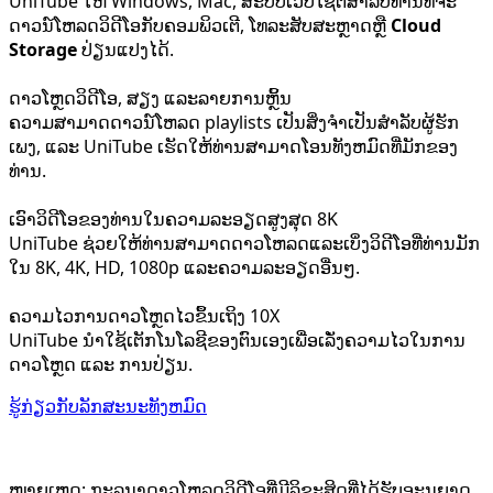
UniTube ໃຫ້ Windows, Mac, ສະບັບເວັບໄຊຕ໌ສໍາລັບທ່ານທີ່ຈະ
ດາວນ໌ໂຫລດວິດີໂອກັບຄອມພິວເຕີ, ໂທລະສັບສະຫຼາດຫຼື
Cloud
Storage
ປ່ຽນແປງໄດ້.
ດາວໂຫຼດວິດີໂອ, ສຽງ ແລະລາຍການຫຼິ້ນ
ຄວາມ​ສາ​ມາດ​ດາວ​ນ​໌​ໂຫລດ playlists ເປັນ​ສິ່ງ​ຈໍາ​ເປັນ​ສໍາ​ລັບ​ຜູ້​ຮັກ​
ເພງ​, ແລະ UniTube ເຮັດ​ໃຫ້​ທ່ານ​ສາ​ມາດ​ໂອນ​ທັງ​ຫມົດ​ທີ່​ມັກ​ຂອງ​
ທ່ານ​.
ເອົາວິດີໂອຂອງທ່ານໃນຄວາມລະອຽດສູງສຸດ 8K
UniTube ຊ່ວຍໃຫ້ທ່ານສາມາດດາວໂຫລດແລະເບິ່ງວິດີໂອທີ່ທ່ານມັກ
ໃນ 8K, 4K, HD, 1080p ແລະຄວາມລະອຽດອື່ນໆ.
ຄວາມໄວການດາວໂຫຼດໄວຂຶ້ນເຖິງ 10X
UniTube ນຳໃຊ້ເຕັກໂນໂລຊີຂອງຕົນເອງເພື່ອເລັ່ງຄວາມໄວໃນການ
ດາວໂຫຼດ ແລະ ການປ່ຽນ.
ຮູ້ກ່ຽວກັບລັກສະນະທັງຫມົດ
ໝາຍເຫດ: ກະລຸນາດາວໂຫລດວິດີໂອທີ່ມີລິຂະສິດທີ່ໄດ້ຮັບອະນຸຍາດ