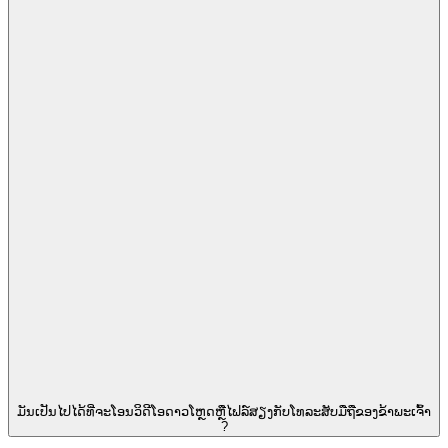
ມັນ​ເປັນ​ໄປ​ໄດ້​ທີ່​ຈະ​ໂອນ​ວິ​ດີ​ໂອ​ດາວ​ໂຫຼດ​ຫຼື​ໄຟລ​໌​ສຽງ​ກັບ​ໂທລະ​ສັບ​ມື​ຖື​ຂອງ​ຂ້າ​ພະ​ເຈົ້າ​
?