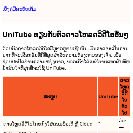
ເບິ່ງຄູ່ມືສະບັບເຕັມ
UniTube ທຽບກັບຕົວດາວໂຫລດວິດີໂອອື່ນໆ
ດ້ວຍຕົວດາວໂຫລດວິດີໂອທີ່ຫຼາກຫຼາຍເຊັ່ນນັ້ນ, ມັນອາດຈະເປັນການ
ຍາກທີ່ຈະເລືອກອັນທີ່ດີທີ່ສຸດສຳລັບຄວາມຕ້ອງການຂອງເຈົ້າ. ເພື່ອ
ຊ່ວຍປະຢັດທ່ານຄວາມຫຍຸ້ງຍາກ, ພວກເຮົາໄດ້ອະທິບາຍເຫດຜົນທີ່ຫ
ນ້າສົນໃຈທີ່ສຸດທີ່ຈະໃຊ້ UniTube.
ດາວ​
ໂຫຼດ​
ວິ​ດີ​
ສະຫຼຸບ
UniTube
ໂອ​
ທົ່ວ​
ໄປ​
âœ
ດາວໂຫຼດວິດີໂອໂດຍກົງໃສ່ຄອມພິວເຕີ ຫຼື Cloud
“
—