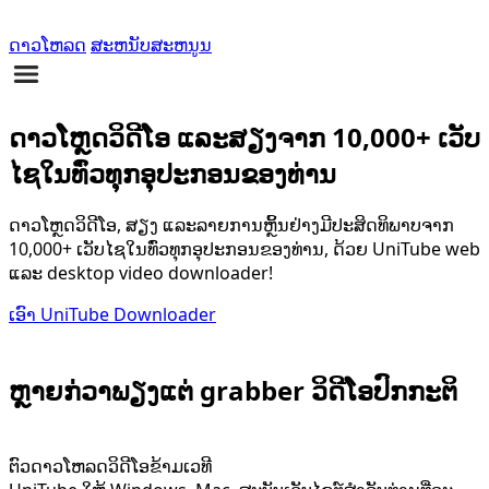
ດາວໂຫລດ
ສະຫນັບສະຫນູນ
ດາວໂຫຼດວິດີໂອ ແລະສຽງຈາກ 10,000+ ເວັບ
ໄຊໃນທົ່ວທຸກອຸປະກອນຂອງທ່ານ
ດາວໂຫຼດວິດີໂອ, ສຽງ ແລະລາຍການຫຼິ້ນຢ່າງມີປະສິດທິພາບຈາກ
10,000+ ເວັບໄຊໃນທົ່ວທຸກອຸປະກອນຂອງທ່ານ, ດ້ວຍ UniTube web
ແລະ desktop video downloader!
ເອົາ UniTube Downloader
ຫຼາຍກ່ວາພຽງແຕ່ grabber ວິດີໂອປົກກະຕິ
ຕົວດາວໂຫລດວິດີໂອຂ້າມເວທີ