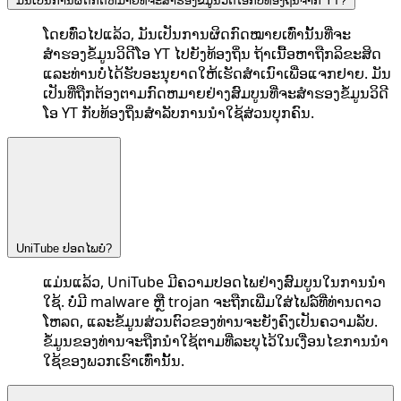
ມັນເປັນການຜິດກົດຫມາຍທີ່ຈະສໍາຮອງຂໍ້ມູນວິດີໂອກັບທ້ອງຖິ່ນຈາກ YT?
ໂດຍທົ່ວໄປແລ້ວ, ມັນເປັນການຜິດກົດໝາຍເທົ່ານັ້ນທີ່ຈະ
ສຳຮອງຂໍ້ມູນວິດີໂອ YT ໄປຍັງທ້ອງຖິ່ນ ຖ້າເນື້ອຫາຖືກລິຂະສິດ
ແລະທ່ານບໍ່ໄດ້ຮັບອະນຸຍາດໃຫ້ເຮັດສຳເນົາເພື່ອແຈກຢາຍ. ມັນ
ເປັນທີ່ຖືກຕ້ອງຕາມກົດຫມາຍຢ່າງສົມບູນທີ່ຈະສໍາຮອງຂໍ້ມູນວິດີ
ໂອ YT ກັບທ້ອງຖິ່ນສໍາລັບການນໍາໃຊ້ສ່ວນບຸກຄົນ.
UniTube ປອດໄພບໍ?
ແມ່ນແລ້ວ, UniTube ມີຄວາມປອດໄພຢ່າງສົມບູນໃນການນໍາ
ໃຊ້. ບໍ່ມີ malware ຫຼື trojan ຈະຖືກເພີ່ມໃສ່ໄຟລ໌ທີ່ທ່ານດາວ
ໂຫລດ, ແລະຂໍ້ມູນສ່ວນຕົວຂອງທ່ານຈະຍັງຄົງເປັນຄວາມລັບ.
ຂໍ້ມູນຂອງທ່ານຈະຖືກນຳໃຊ້ຕາມທີ່ລະບຸໄວ້ໃນເງື່ອນໄຂການນຳ
ໃຊ້ຂອງພວກເຮົາເທົ່ານັ້ນ.