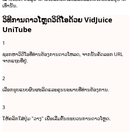
ເທົ່ານັ້ນ.
ວິທີການດາວໂຫຼດວິດີໂອດ້ວຍ VidJuice
UniTube
1
ຊອກຫາວິດີໂອທີ່ທ່ານຕ້ອງການດາວໂຫລດ, ຈາກນັ້ນຄັດລອກ URL
ຈາກແຖບທີ່ຢູ່.
2
ເລືອກ​ຮູບ​ແບບ​ຜົນ​ຜະ​ລິດ​ແລະ​ຄຸນ​ນະ​ພາບ​ທີ່​ທ່ານ​ຕ້ອງ​ການ​.
3
ໃຫ້ຄລິກໃສ່ປຸ່ມ "ວາງ" ເພື່ອເລີ່ມຕົ້ນຂະບວນການດາວໂຫຼດ.